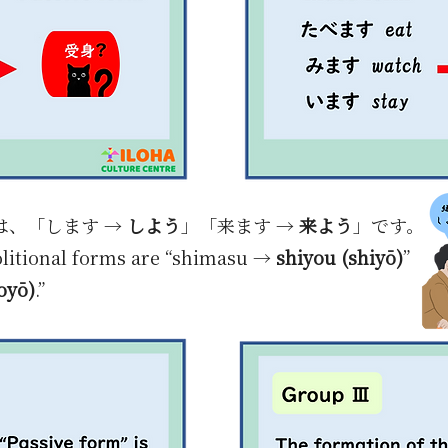
は、
「します →
しよう
」「来ます →
来よう
」です。
olitional forms are “shimasu →
shiyou (shiyō)
”
oyō)
.”