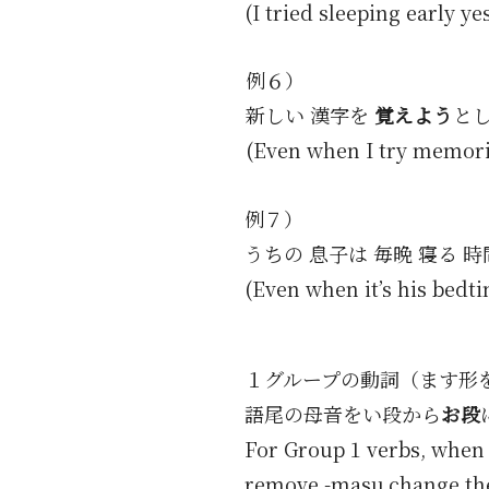
(I tried sleeping early ye
例６）
新しい 漢字を
覚えよう
とし
(Even when I try memoriz
例７）
うちの 息子は 毎晩 寝る 
(Even when it’s his bedti
１グループの動詞（ます形
語尾の母音をい段から
お段
For Group 1 verbs, when 
remove -masu,change the 