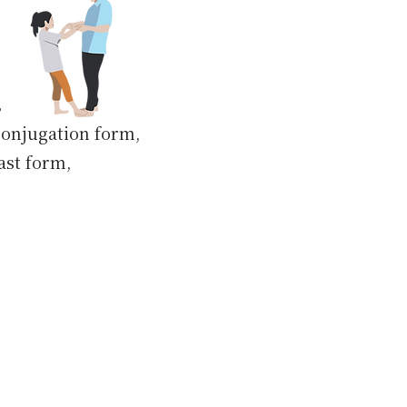
、
。
 conjugation form,
ast form,