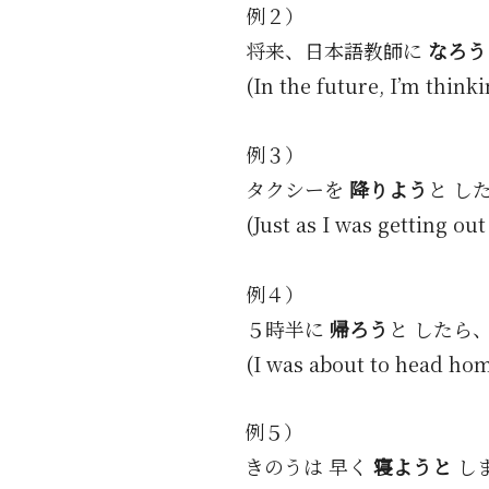
例２）
将来、日本語教師に
なろう
(In the future, I’m think
例３）
タクシーを
降りよう
と し
(Just as I was getting out
例４）
５時半に
帰ろう
と したら
(I was about to head hom
例５）
きのうは 早く
寝ようと
し