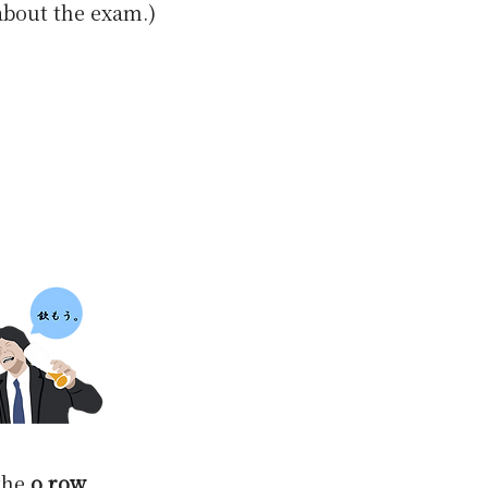
 about the exam.)
 the
o row
,